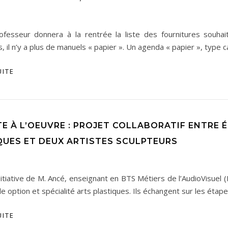
fesseur donnera à la rentrée la liste des fournitures souhai
 il n’y a plus de manuels « papier ». Un agenda « papier », type c
UITE
E À L’OEUVRE : PROJET COLLABORATIF ENTRE 
QUES ET DEUX ARTISTES SCULPTEURS
initiative de M. Ancé, enseignant en BTS Métiers de l’AudioVisue
e option et spécialité arts plastiques. Ils échangent sur les étap
UITE