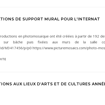
ATIONS DE SUPPORT MURAL POUR L’INTERNAT
roductions en photomosaïque ont été créées à partir de 192 dess
s sur bâche puis fixées aux murs de la salle commun
/id/M3417456/p/p0 https://www.picturemosaics.com/photo-mosa
UITE
IONS AUX LIEUX D’ARTS ET DE CULTURES ANNÉ