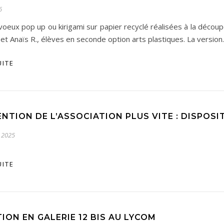
6
oeux pop up ou kirigami sur papier recyclé réalisées à la découpe
et Anaïs R., élèves en seconde option arts plastiques. La versio
UITE
NTION DE L’ASSOCIATION PLUS VITE : DISPOSI
 2025
UITE
ION EN GALERIE 12 BIS AU LYCOM