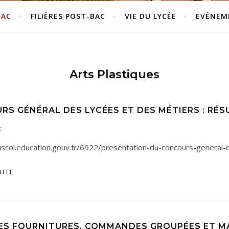
BAC
FILIÈRES POST-BAC
VIE DU LYCÉE
EVÉNEM
Arts Plastiques
RS GÉNÉRAL DES LYCÉES ET DES MÉTIERS : RÉS
6
uscol.education.gouv.fr/6922/presentation-du-concours-general
UITE
DES FOURNITURES, COMMANDES GROUPÉES ET MA