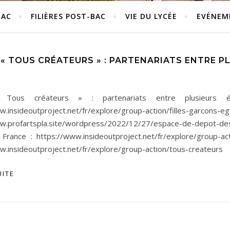
BAC
FILIÈRES POST-BAC
VIE DU LYCÉE
EVÉNEM
 « TOUS CRÉATEURS » : PARTENARIATS ENTRE 
 Tous créateurs » : partenariats entre plusieurs ét
ww.insideoutproject.net/fr/explore/group-action/filles-gar
ww.profartspla.site/wordpress/2022/12/27/espace-de-depot-de
n France : https://www.insideoutproject.net/fr/explore/group-ac
w.insideoutproject.net/fr/explore/group-action/tous-createurs
UITE