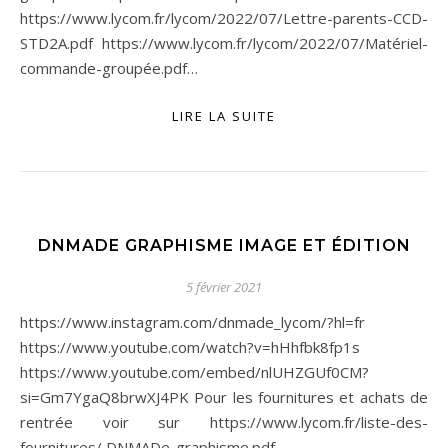
https://www.lycom.fr/lycom/2022/07/Lettre-parents-CCD-
STD2A.pdf https://www.lycom.fr/lycom/2022/07/Matériel-
commande-groupée.pdf…
LIRE LA SUITE
DNMADE GRAPHISME IMAGE ET ÉDITION
5 février 2021
https://www.instagram.com/dnmade_lycom/?hl=fr
https://www.youtube.com/watch?v=hHhfbk8fp1s
https://www.youtube.com/embed/nlUHZGUf0CM?
si=Gm7YgaQ8brwXJ4PK Pour les fournitures et achats de
rentrée voir sur https://www.lycom.fr/liste-des-
fournitures/ DNMADe-graphisme.pdf